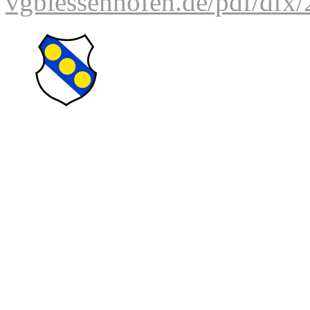
vgbiessenhofen.de/pdf/dfx